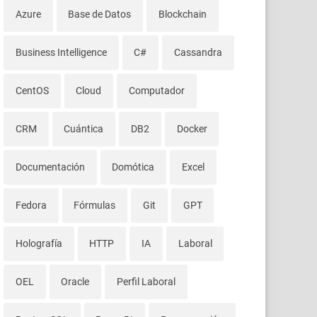
Azure
Base de Datos
Blockchain
Business Intelligence
C#
Cassandra
CentOS
Cloud
Computador
CRM
Cuántica
DB2
Docker
Documentación
Domótica
Excel
Fedora
Fórmulas
Git
GPT
Holografía
HTTP
IA
Laboral
OEL
Oracle
Perfil Laboral