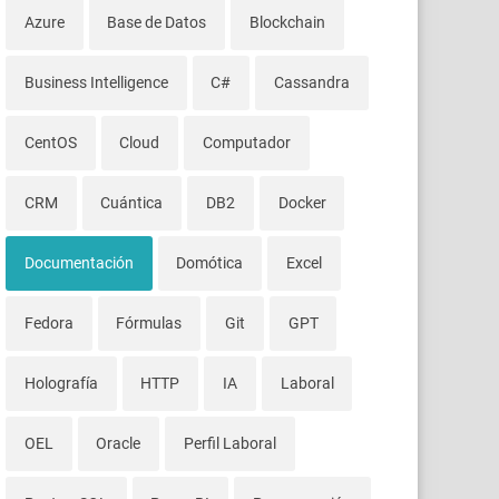
Azure
Base de Datos
Blockchain
Business Intelligence
C#
Cassandra
CentOS
Cloud
Computador
CRM
Cuántica
DB2
Docker
Documentación
Domótica
Excel
Fedora
Fórmulas
Git
GPT
Holografía
HTTP
IA
Laboral
OEL
Oracle
Perfil Laboral