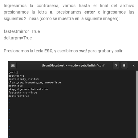
Ingresamos la contraseña, vamos hasta el final del archivo
presionamos la letra
a
, presionamos
enter
e ingresamos las
siguientes 2 líneas (como se muestra en la siguiente imagen):
fastestmirror=True
deltarpm=True
Presionamos la tecla
ESC
, y escribimos
:wq!
para grabar y salir.